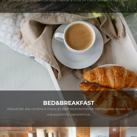
cerchia di colline dell'Oltrepò Pavese a circa 311 metri sul livello del mare.
BED&BREAKFAST
Adiacente alla cantina si trova un B&B recentemente ristrutturato situato in
una posizione panoramica.